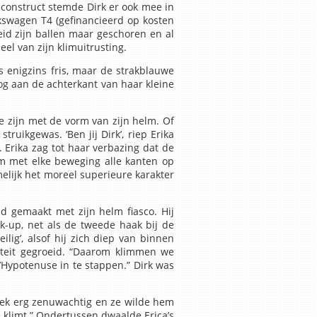
 construct stemde Dirk er ook mee in
kswagen T4 (gefinancieerd op kosten
eid zijn ballen maar geschoren en al
l van zijn klimuitrusting.
 enigzins fris, maar de strakblauwe
og aan de achterkant van haar kleine
 zijn met de vorm van zijn helm. Of
ruikgewas. ‘Ben jij Dirk’, riep Erika
. Erika zag tot haar verbazing dat de
m met elke beweging alle kanten op
melijk het moreel superieure karakter
ad gemaakt met zijn helm fiasco. Hij
ck-up, net als de tweede haak bij de
ilig’, alsof hij zich diep van binnen
rteit gegroeid. “Daarom klimmen we
’Hypotenuse in te stappen.” Dirk was
 leek erg zenuwachtig en ze wilde hem
te klimt.” Ondertussen dwaalde Erica’s