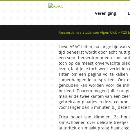
Vereniging
L
Amsterdamse Studenten Alpen Club » #23 Er
Lustrum
Reg
Lieve ASAC-leden, na lange tijd van s
tijd beheerst wordt door echt nuttig
een soort hersentumor een constante
Commissies
Lid word
toch op de meest onverwachte plekke
lezen, laat je je toch weer verleid
zitten om een pagina vol te kalken
samenhangende uitspraken. Om daa
Vertrouwenscontactper
Ret
gehouden kan worden voor de inhoud
bekleed. Daarom mogen jullie nu ge
manier de twee kanten van een zeer
gebrek aan plaatjes in deze column, 
Bestuur
voor langer dan 5 minuten bij deze 
Erica houdt van klimmen. Ze houd
klimschoenen over delicate treetjes
autoriteit en maakt graag haar eig
NSAC