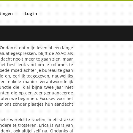
dingen
Log in
ie
verzicht
Login
n. Ondanks dat mijn leven al een lange
aluatiegesprekken, blijft de ASAC als
 dacht nooit meer te gaan zien, maar
IT
 het best leuk vind om je columns te
 goede moed achter je bureau te gaan
 en, eerlijk toegegeven, nauwelijks
en enkele manier verantwoordelijk
IV
ctie die ik al bijna twee jaar niet
ranten die op een zeer genuanceerde
Laten we beginnen. Excuses voor het
nder ons zonder plaatjes hun aandacht
OVS
ele wereld te voelen, met strakke
dere te trotseren. Erica is wars van
enkt ook altijd zelf na. Ondanks al
uli
OVM