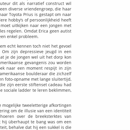
eur dit als narratief construct wil
a een diverse vriendengroep, die haar
haar Toyota Prius is gestapt om naar
ere hobby’s of persoonlijkheid heeft
Trad
e moet uitkijken naar een jongen met
les regelen. Omdat Erica geen autist
geen enkel probleem.
structeur
hem echt kennen toch niet het gevoel
 Om zijn depressieve jeugd in een
at je de jongen wel uit het dorp kon
 Amerikaanse gevangenis zou worden
oek naar een moment respijt in zijn
ingscommissie
amerikaanse boulderaar die zichzelf
en foto-opname met lange sluitertijd,
ie zijn eerste stiftenset cadeau had
e sociale ladder te leren beklimmen,
gheidsbewijs NKBV
e mogelijke tweeletterige afkortingen
ring om de illusie van een identiteit
anvragen
ehoeren over de breeksterktes van
dat hij überhaupt te bang was om een
eit, behalve dat hij een sukkel is die