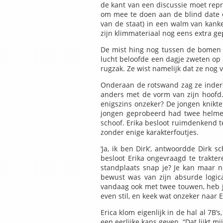
de kant van een discussie moet repr
om mee te doen aan de blind date o
van de staat) in een walm van kanke
zijn klimmateriaal nog eens extra g
De mist hing nog tussen de bomen t
lucht beloofde een dagje zweten op 
rugzak. Ze wist namelijk dat ze nog 
Onderaan de rotswand zag ze inderd
anders met de vorm van zijn hoofd. D
enigszins onzeker? De jongen knikte 
jongen geprobeerd had twee helmen
schoof. Erika besloot ruimdenkend te
zonder enige karakterfoutjes.
‘Ja, ik ben Dirk’, antwoordde Dirk 
besloot Erika ongevraagd te trakter
standplaats snap je? Je kan maar noo
bewust was van zijn absurde logic
vandaag ook met twee touwen, heb je
even stil, en keek wat onzeker naar Er
Erica klom eigenlijk in de hal al 7B
een eerlijke kans geven. “Dat lijkt m