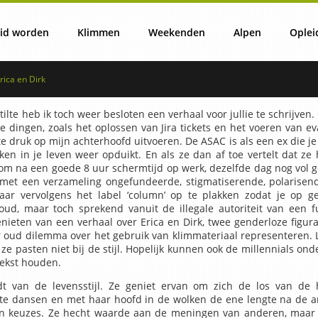
id worden
Klimmen
Weekenden
Alpen
Oplei
ica en Dirk
ister/Schrijf je in!
Training
Weekendplanning
Lezingen Alpencommiss
O
tilte heb ik toch weer besloten een verhaal voor jullie te schrijve
e dingen, zoals het oplossen van Jira tickets en het voeren van ev
 druk op mijn achterhoofd uitvoeren. De ASAC is als een ex die je
en – Becoming a member
Klimhallen
15 – 16 Aug All-In-One Climbing
Winterprogramma
n in je leven weer opduikt. En als ze dan af toe vertelt dat ze
en om na een goede 8 uur schermtijd op werk, dezelfde dag nog vol
 met een verzameling ongefundeerde, stigmatiserende, polarisende
r vervolgens het label ‘column’ op te plakken zodat je op ge
sonen
ro Spring Activities
Clubkampioenschappen
Algemene informatie &
Weekend
ASAC Winterweek
, maar toch sprekend vanuit de illegale autoriteit van een fun
nieten van een verhaal over Erica en Dirk, twee genderloze figu
 oud dilemma over het gebruik van klimmateriaal representeren. 
ze pasten niet bij de stijl. Hopelijk kunnen ook de millennials o
Builderen
Weekendprijzen
Paklijst
Zomerprogramma
tekst houden.
t van de levensstijl. Ze geniet ervan om zich de los van de h
 te dansen en met haar hoofd in de wolken de ene lengte na de an
en keuzes. Ze hecht waarde aan de meningen van anderen, maar d
Klimgebieden
Weekendreglement
ASAC Toerenweek 12-18 J