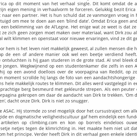
ica op dit moment van het verhaal single. Dit komt omdat de aut
zijn eigen mening in verhaalvorm te forceren. Gelukkig bezit Eric
ht naar een partner. Het is hun schuld dat ze vanmorgen vroeg in 
rtuigd om mee te doen aan een ‘blind date’. Omdat Erica geen and
ASAC Alpenweek
 een beklimming van de Al’Legne. Het enige wat ze weet is dat z
 ze zich geen zorgen moet maken over materiaal, want Dirk zou al
aal wilt klimmen en openstaat voor nieuwe ervaringen, vind ze dit 
In
or hem is het leven niet makkelijk geweest, al zullen mensen die 
op de een of andere manier ook wel een beetje verdiend heeft.
ontvluchten is hij gaan studeren in de grote stad. Al snel bleek d
 de jongen. Wegkwijnend op een studentenkamer die zelfs in een
hij op een avond doelloos over de voorpagina van Reddit, op z
Opleid
en moment scrollde hij langs de foto van een aandachtshongerige 
 hele makkelijk routes te klimmen. Dit alles werd vastgelegd in e
 prachtige berg besmeurd met gekleurde strepen. Als een peuter d
rpagina gekropen om daar de aandacht van Dirk te trekken. ‘Om d
Klimvaardi
’, dacht onze Dirk. Dirk is niet zo snugger.
 ASAC. Hij stormde zo snel mogelijk door het cursustraject om all
ide en dogmatische veiligheidscultuur gaf hem eindelijk een funde
a
 artikelen op climbing.com en kon op borrels eindeloos ouw
 setje netjes tegen de klimrichting in. Het maakte hem niet uit 
 het principe. Verder heeft Dirk in dit verhaal geen enkele identit