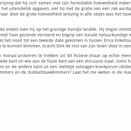
wrijving dat hij zich samen met zijn formidable hoeveelheid materi
et uiteindelijk opgaven, viel hij met de gratie van een zak aarda
ar door de grote hoeveelheid wrijving in alle setjes was het touw 
ide enkels toen hij op het grassige bandje landde. Hij begon onmidd
met haar gezonde verstand en begrip van basale natuurkundige wet
 dat het nooit tot een tweede date gekomen is tussen Erica Enkelto
 te kunnen klimmen, bracht Dirk de rest van zijn leven door in een 
een moraal proberen te trekken uit dit fictieve (maar op echte men
goede kant en wie aan de foute kant van een discussie staat. Soms h
n en de andere kant uit een stelletje volslagen krankjorum idiote
immers en de dubbeltouwklimmers? Laat het me weten in de react