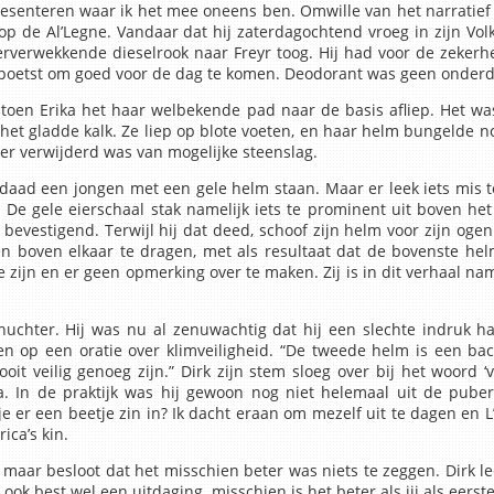
esenteren waar ik het mee oneens ben. Omwille van het narratief
p de Al’Legne. Vandaar dat hij zaterdagochtend vroeg in zijn Vol
rverwekkende dieselrook naar Freyr toog. Hij had voor de zekerh
epoetst om goed voor de dag te komen. Deodorant was geen onderdee
oen Erika het haar welbekende pad naar de basis afliep. Het was
het gladde kalk. Ze liep op blote voeten, en haar helm bungelde n
ver verwijderd was van mogelijke steenslag.
aad een jongen met een gele helm staan. Maar er leek iets mis te
e gele eierschaal stak namelijk iets te prominent uit boven het st
bevestigend. Terwijl hij dat deed, schoof zijn helm voor zijn ogen
 boven elkaar te dragen, met als resultaat dat de bovenste hel
 zijn en er geen opmerking over te maken. Zij is in dit verhaal na
schuchter. Hij was nu al zenuwachtig dat hij een slechte indruk h
en op een oratie over klimveiligheid. “De tweede helm is een ba
it veilig genoeg zijn.” Dirk zijn stem sloeg over bij het woord ‘ve
a. In de praktijk was hij gewoon nog niet helemaal uit de pube
 er een beetje zin in? Ik dacht eraan om mezelf uit te dagen en L
ica’s kin.
’s, maar besloot dat het misschien beter was niets te zeggen. Dirk
ij ook best wel een uitdaging, misschien is het beter als jij als eers