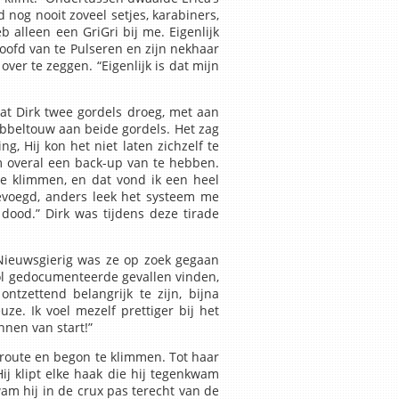
 nog nooit zoveel setjes, karabiners,
b alleen een GriGri bij me. Eigenlijk
oofd van te Pulseren en zijn nekhaar
over te zeggen. “Eigenlijk is dat mijn
dat Dirk twee gordels droeg, met aan
ubbeltouw aan beide gordels. Het zag
ng, Hij kon het niet laten zichzelf te
m overal een back-up van te hebben.
te klimmen, en dat vond ik een heel
evoegd, anders leek het systeem me
dood.” Dirk was tijdens deze tirade
Nieuwsgierig was ze op zoek gegaan
ol gedocumenteerde gevallen vinden,
tzettend belangrijk te zijn, bijna
uze. Ik voel mezelf prettiger bij het
nen van start!”
e route en begon te klimmen. Tot haar
ij klipt elke haak die hij tegenkwam
wam hij in de crux pas terecht van de