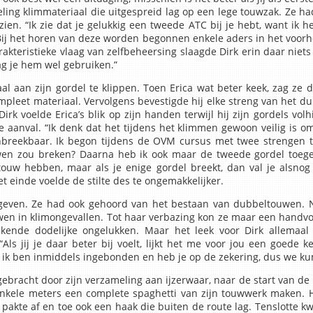
ling klimmateriaal die uitgespreid lag op een lege touwzak. Ze had
ien. “Ik zie dat je gelukkig een tweede ATC bij je hebt, want ik he
Bij het horen van deze worden begonnen enkele aders in het voorh
akteristieke vlaag van zelfbeheersing slaagde Dirk erin daar niets 
g je hem wel gebruiken.”
al aan zijn gordel te klippen. Toen Erica wat beter keek, zag ze 
ompleet materiaal. Vervolgens bevestigde hij elke streng van het d
irk voelde Erica’s blik op zijn handen terwijl hij zijn gordels volhi
 aanval. “Ik denk dat het tijdens het klimmen gewoon veilig is o
onbreekbaar. Ik begon tijdens de OVM cursus met twee strengen 
ouwen zou breken? Daarna heb ik ook maar de tweede gordel toeg
touw hebben, maar als je enige gordel breekt, dan val je alsnog 
 einde voelde de stilte des te ongemakkelijker.
e geven. Ze had ook gehoord van het bestaan van dubbeltouwen. 
uwen in klimongevallen. Tot haar verbazing kon ze maar een handv
ende dodelijke ongelukken. Maar het leek voor Dirk allemaal on
Als jij je daar beter bij voelt, lijkt het me voor jou een goede ke
 ik ben inmiddels ingebonden en heb je op de zekering, dus we kun
gebracht door zijn verzameling aan ijzerwaar, naar de start van d
enkele meters een complete spaghetti van zijn touwwerk maken. H
pakte af en toe ook een haak die buiten de route lag. Tenslotte k