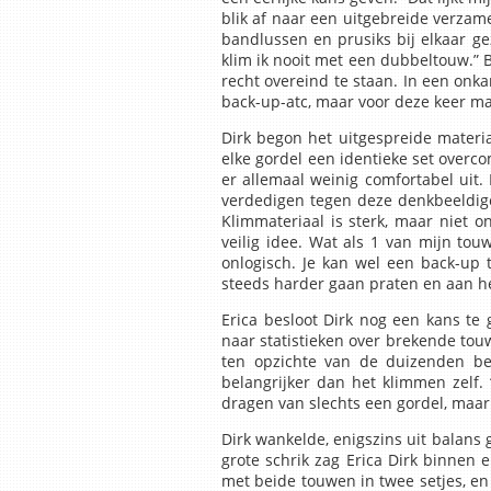
blik af naar een uitgebreide verzame
bandlussen en prusiks bij elkaar gez
klim ik nooit met een dubbeltouw.” 
recht overeind te staan. In een onkar
back-up-atc, maar voor deze keer ma
Dirk begon het uitgespreide materia
elke gordel een identieke set overc
er allemaal weinig comfortabel uit. D
verdedigen tegen deze denkbeeldige
Klimmateriaal is sterk, maar niet 
veilig idee. Wat als 1 van mijn t
onlogisch. Je kan wel een back-up 
steeds harder gaan praten en aan het
Erica besloot Dirk nog een kans t
naar statistieken over brekende to
ten opzichte van de duizenden bek
belangrijker dan het klimmen zelf. “
dragen van slechts een gordel, maar
Dirk wankelde, enigszins uit balans 
grote schrik zag Erica Dirk binnen 
met beide touwen in twee setjes, en 