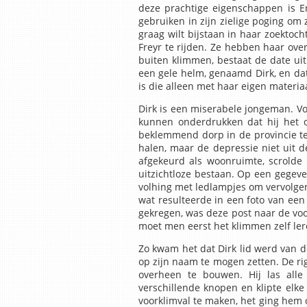
deze prachtige eigenschappen is Er
gebruiken in zijn zielige poging om 
graag wilt bijstaan in haar zoektoc
Freyr te rijden. Ze hebben haar ove
ASAC Lied
buiten klimmen, bestaat de date uit
een gele helm, genaamd Dirk, en dat
is die alleen met haar eigen materi
Historie
Dirk is een miserabele jongeman. Vo
kunnen onderdrukken dat hij het 
beklemmend dorp in de provincie te 
halen, maar de depressie niet uit
afgekeurd als woonruimte, scrolde 
Oud-besturen
uitzichtloze bestaan. Op een gegev
volhing met ledlampjes om vervolgens
wat resulteerde in een foto van een
gekregen, was deze post naar de voo
Privacybeleid
moet men eerst het klimmen zelf leren
Zo kwam het dat Dirk lid werd van de
op zijn naam te mogen zetten. De rig
overheen te bouwen. Hij las alle
verschillende knopen en klipte elke
voorklimval te maken, het ging hem om