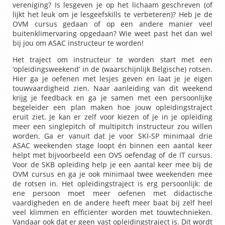
vereniging? Is lesgeven je op het lichaam geschreven (of
lijkt het leuk om je lesgeefskills te verbeteren)? Heb je de
OVM cursus gedaan of op een andere manier veel
buitenklimervaring opgedaan? Wie weet past het dan wel
bij jou om ASAC instructeur te worden!
Het traject om instructeur te worden start met een
‘opleidingsweekend’ in de (waarschijnlijk Belgische) rotsen.
Hier ga je oefenen met lesjes geven en laat je je eigen
touwvaardigheid zien. Naar aanleiding van dit weekend
krijg je feedback en ga je samen met een persoonlijke
begeleider een plan maken hoe jouw opleidingstraject
eruit ziet. Je kan er zelf voor kiezen of je in je opleiding
meer een singlepitch of multipitch instructeur zou willen
worden. Ga er vanuit dat je voor SKI-SP minimaal drie
ASAC weekenden stage loopt én binnen een aantal keer
helpt met bijvoorbeeld een OVS oefendag of de IT cursus.
Voor de SKB opleiding help je een aantal keer mee bij de
OVM cursus en ga je ook minimaal twee weekenden mee
de rotsen in. Het opleidingstraject is erg persoonlijk: de
ene persoon moet meer oefenen met didactische
vaardigheden en de andere heeft meer baat bij zelf heel
veel klimmen en efficiënter worden met touwtechnieken.
Vandaar ook dat er geen vast opleidingstraject is. Dit wordt