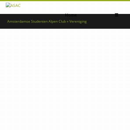
Home
☰
Amsterdamse Studenten Alpen Club » Vereniging