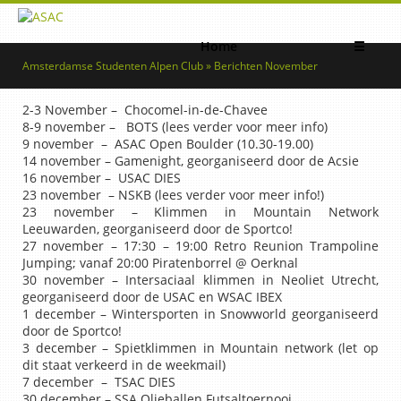
Home
☰
Amsterdamse Studenten Alpen Club » Berichten November
2-3 November – Chocomel-in-de-Chavee
8-9 november – BOTS (lees verder voor meer info)
9 november – ASAC Open Boulder (10.30-19.00)
14 november – Gamenight, georganiseerd door de Acsie
16 november – USAC DIES
23 november – NSKB (lees verder voor meer info!)
23 november – Klimmen in Mountain Network
Leeuwarden, georganiseerd door de Sportco!
27 november – 17:30 – 19:00 Retro Reunion Trampoline
Jumping; vanaf 20:00 Piratenborrel @ Oerknal
30 november – Intersaciaal klimmen in Neoliet Utrecht,
georganiseerd door de USAC en WSAC IBEX
1 december – Wintersporten in Snowworld georganiseerd
door de Sportco!
3 december – Spietklimmen in Mountain network (let op
dit staat verkeerd in de weekmail)
7 december – TSAC DIES
30 december – SSA Olieballen Futsaltoernooi