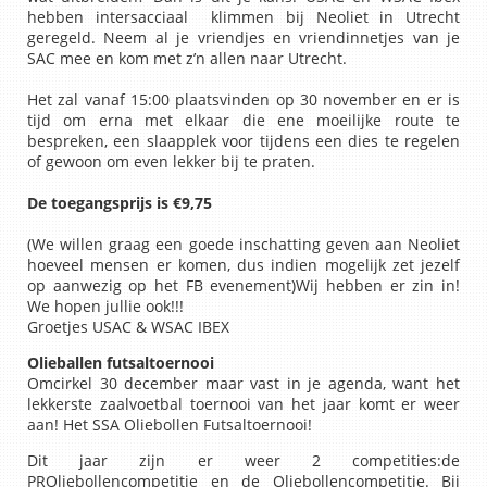
hebben intersacciaal klimmen bij Neoliet in Utrecht
geregeld. Neem al je vriendjes en vriendinnetjes van je
SAC mee en kom met z’n allen naar Utrecht.
Het zal vanaf 15:00 plaatsvinden op 30 november en er is
tijd om erna met elkaar die ene moeilijke route te
bespreken, een slaapplek voor tijdens een dies te regelen
of gewoon om even lekker bij te praten.
De toegangsprijs is €9,75
(We willen graag een goede inschatting geven aan Neoliet
hoeveel mensen er komen, dus indien mogelijk zet jezelf
op aanwezig op het FB evenement)Wij hebben er zin in!
We hopen jullie ook!!!
Groetjes USAC & WSAC IBEX
Olieballen futsaltoernooi
Omcirkel 30 december maar vast in je agenda, want het
lekkerste zaalvoetbal toernooi van het jaar komt er weer
aan! Het SSA Oliebollen Futsaltoernooi!
Dit jaar zijn er weer 2 competities:de
PROliebollencompetitie en de Oliebollencompetitie. Bij