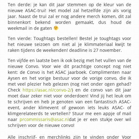
Ten derde: je kan dit jaar stemmen op de kleur van de
nieuwe ASAC-trui! Het model zal hetzelfde zijn als vorig
jaar. Naast de trui zal er nog andere merch komen, dit zal
binnenkort bekend worden gemaakt, dus houd de
weekmail in de gaten
Ten vierde: Toughtags bestellen! Bestel je toughtags voor
het nieuwe seizoen om niet al je klimmateriaal kwijt te
raken tijdens de weekenden!
deadline is 27 november.
Ten vijfde en laatste ben ik ook bezig met het vullen van de
nieuwe Convo. Voor wie dit prachtige concept nog niet
kent: de Convo is het ASAC jaarboek. Complimenten naar
Aysen en het vorige bestuur voor de vorige convo, die ik
met veel plezier heb gelezen (nog niet onder ogen gehad?
Check
https://asac.nl/convo-2/
) en de convo van dit jaar
moet daar zeker niet voor onderdoen! Vind jij het leuk om
te schrijven en heb je genoten van een fantastisch ASAC-
event, ander klimevent of gewoon iets leuks ASAC- of
klimgerelateerds te vertellen? Stuur me een appje of mail
naar
prcommissaris@asac.nl
dat je er een stukje over wil
schrijven voor de nieuwe convo!
Alle inschrijf- en merchlinks zijn te vinden onder Voor