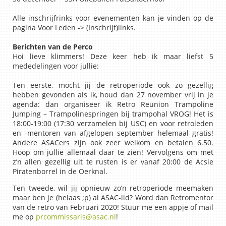
Alle inschrijfrinks voor evenementen kan je vinden op de
pagina Voor Leden -> (Inschrijf)links.
Berichten van de Perco
Hoi lieve klimmers! Deze keer heb ik maar liefst 5
mededelingen voor jullie:
Ten eerste, mocht jij de retroperiode ook zo gezellig
hebben gevonden als ik, houd dan 27 november vrij in je
agenda: dan organiseer ik Retro Reunion Trampoline
Jumping – Trampolinespringen bij trampohal VROG! Het is
18:00-19:00 (17:30 verzamelen bij USC) en voor retroleden
en -mentoren van afgelopen september helemaal gratis!
Andere ASACers zijn ook zeer welkom en betalen 6.50.
Hoop om jullie allemaal daar te zien! Vervolgens om met
z’n allen gezellig uit te rusten is er vanaf 20:00 de Acsie
Piratenborrel in de Oerknal.
Ten tweede, wil jij opnieuw zo’n retroperiode meemaken
maar ben je (helaas ;p) al ASAC-lid? Word dan Retromentor
van de retro van Februari 2020! Stuur me een appje of mail
me op
prcommissaris@asac.nl
!