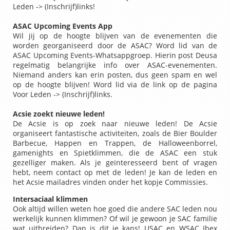
Leden -> (Inschrijf)links!
ASAC Upcoming Events App
Wil jij op de hoogte blijven van de evenementen die
worden georganiseerd door de ASAC? Word lid van de
ASAC Upcoming Events-Whatsappgroep. Hierin post Deusa
regelmatig belangrijke info over ASAC-evenementen.
Niemand anders kan erin posten, dus geen spam en wel
op de hoogte blijven! Word lid via de link op de pagina
Voor Leden -> (Inschrijf)links.
Acsie
zoekt nieuwe leden!
De Acsie is op zoek naar nieuwe leden! De Acsie
organiseert fantastische activiteiten, zoals de Bier Boulder
Barbecue, Happen en Trappen, de Halloweenborrel,
gamenights en Spietklimmen, die de ASAC een stuk
gezelliger maken. Als je geïnteresseerd bent of vragen
hebt, neem contact op met de leden! Je kan de leden en
het Acsie mailadres vinden onder het kopje Commissies.
Intersaciaal klimmen
Ook altijd willen weten hoe goed die andere SAC leden nou
werkelijk kunnen klimmen? Of wil je gewoon je SAC familie
wat uitbreiden? Dan is dit je kans! USAC en WSAC Ibex