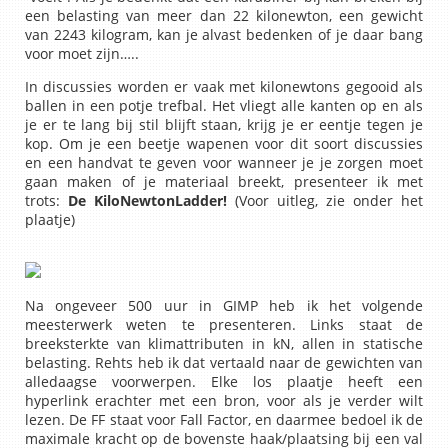
een belasting van meer dan 22 kilonewton, een gewicht
van 2243 kilogram, kan je alvast bedenken of je daar bang
voor moet zijn…..
In discussies worden er vaak met kilonewtons gegooid als
ballen in een potje trefbal. Het vliegt alle kanten op en als
je er te lang bij stil blijft staan, krijg je er eentje tegen je
kop. Om je een beetje wapenen voor dit soort discussies
en een handvat te geven voor wanneer je je zorgen moet
gaan maken of je materiaal breekt, presenteer ik met
trots:
De KiloNewtonLadder!
(Voor uitleg, zie onder het
plaatje)
Na ongeveer 500 uur in GIMP heb ik het volgende
meesterwerk weten te presenteren. Links staat de
breeksterkte van klimattributen in kN, allen in statische
belasting. Rehts heb ik dat vertaald naar de gewichten van
alledaagse voorwerpen. Elke los plaatje heeft een
hyperlink erachter met een bron, voor als je verder wilt
lezen. De FF staat voor Fall Factor, en daarmee bedoel ik de
maximale kracht op de bovenste haak/plaatsing bij een val