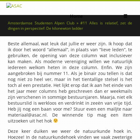
Home
☰
Amsterdamse Studenten Alpen Club » #11 Alles is relatief, zet de
dingen in perspectief: De kilonewton ladder
Beste allemaal, wat leuk dat jullie er weer zijn. Ik hoop dat
ik door het woord “allemaal”, in plaats van “lieve leden”, te
gebruiken, de opening van deze column wat inclusiever
kan maken. Als moderne vereniging willen we natuurlijk
iedereen welkom heten in deze column. Enfin. We zijn
aangebroken bij nummer 11. Als je binair zou tellen is dat
nog niet zo heel ver, maar in het tientallige stelsel is het
toch al een prestatie. Het lijkt erop dat ik aan het einde van
het jaar meer columns heb geschreven dan er weekmails
zijn verschenen in sommige bestuursjaren. Maarja, niet elk
bestuurslid is werkloos en verdrinkt in zeeën van vrije tijd.
Heb jij nog een baan voor me? Stuur even een mailjte naar
materiaal@asac.nl. De winnende tip mag een item
uitzoeken uit het hok
Deze keer duiken we weer de natuurkunde hoek in.
Hoezee! In de natuurkundehoek vinden we vaak zweterige