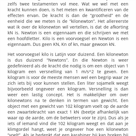
zelfs twee testamenten vol mee. Wat we wel met een
kracht kunnen doen, is het meten en kwantificeren van de
effecten ervan. De kracht is dan de “grootheid” en de
eenheid die we meten is de “kilonewton”. Het allereerste
wat ik over de kilonewton wil vertellen, is dat de afkorting
kN is. Newton is een eigennaam en die schrijven we met
een hoofdletter. Kilo is een voorvoegsel en Newton is een
eigennaam. Dus geen KN, Kn of kn, maar gewoon kN.
Het voorvoegsel kilo is Latijn voor duizend. Een kilonewton
is dus duizend “Newtons”. En die Newton is weer
gedefinieerd als de kracht die nodig is om een object van 1
kilogram een versnelling van 1 m/s^2 te geven. Een
kilogram is voor de meeste mensen wel een begrip waar ze
zich iets bij voor kunnen stellen. Een liter sojamelk weegt
bijvoorbeeld ongeveer een kilogram. Versnelling is dan
weer een lastig concept. Het is makkelijker om over
kilonewtons na te denken in termen van gewicht. Een
object met een gewicht van 102 kilogram voelt op de aarde
een zwaartekracht van exact 1 kN (beetje afhankelijk van
waar op de aarde, om de betweters voor te zijn). Dus als je
iets of iemand vind die 102 kilogram weegt en dat aan je
klimgordel hangt, weet je ongeveer hoe een kilonewton
“voelt”. Als je bedenkt dat een karabiner bij kan breken bij