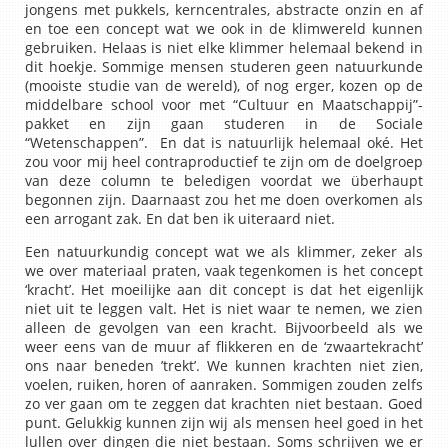
jongens met pukkels, kerncentrales, abstracte onzin en af
en toe een concept wat we ook in de klimwereld kunnen
gebruiken. Helaas is niet elke klimmer helemaal bekend in
dit hoekje. Sommige mensen studeren geen natuurkunde
(mooiste studie van de wereld), of nog erger, kozen op de
middelbare school voor met “Cultuur en Maatschappij”-
pakket en zijn gaan studeren in de Sociale
“Wetenschappen”. En dat is natuurlijk helemaal oké. Het
zou voor mij heel contraproductief te zijn om de doelgroep
van deze column te beledigen voordat we überhaupt
begonnen zijn. Daarnaast zou het me doen overkomen als
een arrogant zak. En dat ben ik uiteraard niet.
Een natuurkundig concept wat we als klimmer, zeker als
we over materiaal praten, vaak tegenkomen is het concept
‘kracht’. Het moeilijke aan dit concept is dat het eigenlijk
niet uit te leggen valt. Het is niet waar te nemen, we zien
alleen de gevolgen van een kracht. Bijvoorbeeld als we
weer eens van de muur af flikkeren en de ‘zwaartekracht’
ons naar beneden ’trekt’. We kunnen krachten niet zien,
voelen, ruiken, horen of aanraken. Sommigen zouden zelfs
zo ver gaan om te zeggen dat krachten niet bestaan. Goed
punt. Gelukkig kunnen zijn wij als mensen heel goed in het
lullen over dingen die niet bestaan. Soms schrijven we er