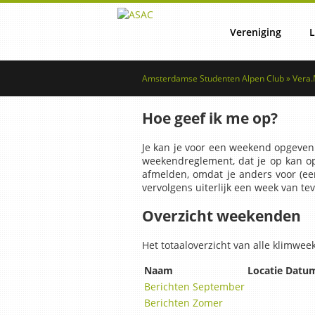
Vereniging
L
Amsterdamse Studenten Alpen Club » Vera
Lustrum
Reg
Hoe geef ik me op?
Commissies
Lid word
Je kan je voor een weekend opgeven d
weekendreglement, dat je op kan opv
afmelden, omdat je anders voor (een
vervolgens uiterlijk een week van tev
Vertrouwenscontactper
Ret
Overzicht weekenden
Het totaaloverzicht van alle klimw
Bestuur
Naam
Locatie
Datu
Berichten September
Berichten Zomer
NSAC