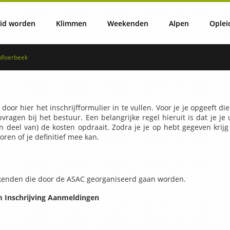
id worden
Klimmen
Weekenden
Alpen
Oplei
.Moerbeek
ister/Schrijf je in!
Training
Weekendplanning
Lezingen Alpencommiss
O
en – Becoming a member
Klimhallen
15 – 16 Aug All-In-One Climbing
Winterprogramma
oor hier het inschrijfformulier in te vullen. Voor je je opgeeft die
ragen bij het bestuur. Een belangrijke regel hieruit is dat je je 
 deel van) de kosten opdraait. Zodra je je op hebt gegeven krijg 
oren of je definitief mee kan.
sonen
ro Spring Activities
Clubkampioenschappen
Algemene informatie &
Weekend
ASAC Winterweek
eekenden die door de ASAC georganiseerd gaan worden.
Builderen
Weekendprijzen
Paklijst
Zomerprogramma
m
Inschrijving
Aanmeldingen
Klimgebieden
Weekendreglement
ASAC Toerenweek 12-18 J