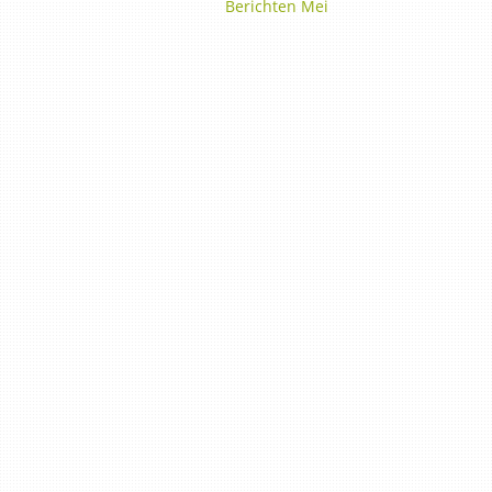
Berichten Mei
ASAC Lied
Historie
Oud-besturen
Privacybeleid