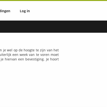
dingen
Log in
ie
verzicht
Login
IT
n je wel op de hoogte te zijn van het
uiterlijk een week van te voren moet
je hiervan een bevestiging. Je hoort
IV
OVS
uli
OVM